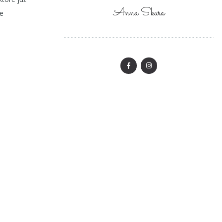
Anna Skura
ne