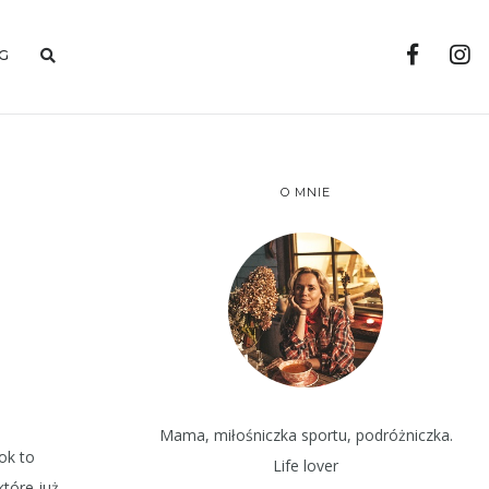
G
O MNIE
Mama, miłośniczka sportu, podróżniczka.
ok to
Life lover
 które już