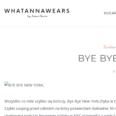
SUGA
Fashio
BYE BY
6
Wszystko co miłe szybko się kończy. Bye Bye New York,chyba w ty
Szybki szoping przed odlotem na który poświeciłam dokładnie 30
upolowana podczas lipcowego pobytu w NYC marynarka z paski (uw