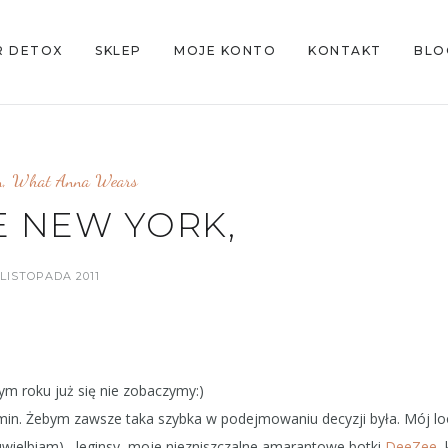
R DETOX
SKLEP
MOJE KONTO
KONTAKT
BLO
n
,
What Anna Wears
E NEW YORK,
 LISTOPADA 2011
m roku już się nie zobaczymy:)
 min. Żebym zawsze taka szybka w podejmowaniu decyzji była. Mój lo
ielbiam) , leginsy, moje niezniszczalne amarantowe botki
DeeZee
,