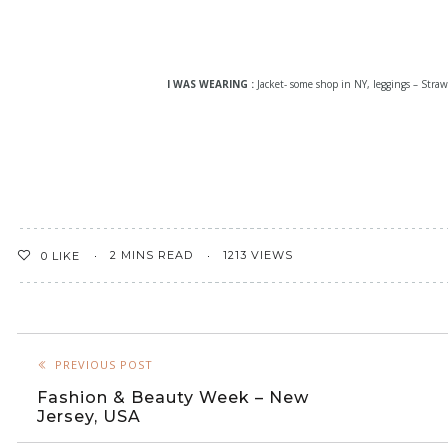
I WAS WEARING :
Jacket- some shop in NY, leggings – Stra
2 MINS READ
1213 VIEWS
0
LIKE
PREVIOUS POST
Fashion & Beauty Week – New
Jersey, USA