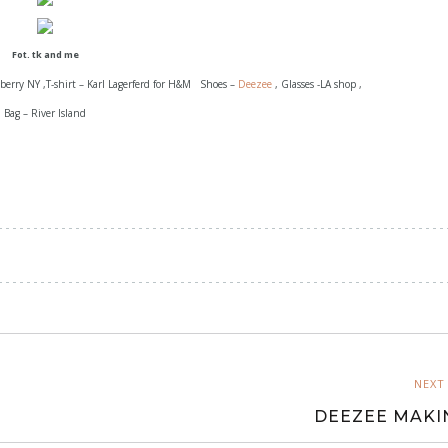
Fot. tk and me
wberry NY ,T-shirt – Karl Lagerferd for H&M Shoes –
Deezee
, Glasses -LA shop ,
Bag – River Island
NEXT
DEEZEE MAKI