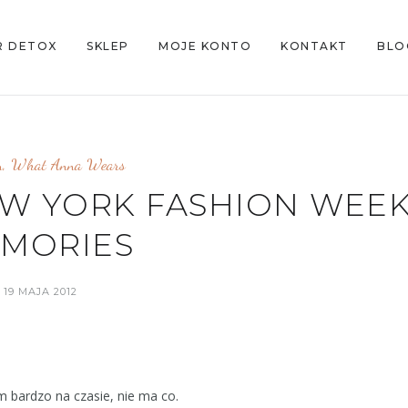
R DETOX
SKLEP
MOJE KONTO
KONTAKT
BLO
n
,
What Anna Wears
W YORK FASHION WEEK
MORIES
19 MAJA 2012
 bardzo na czasie, nie ma co.