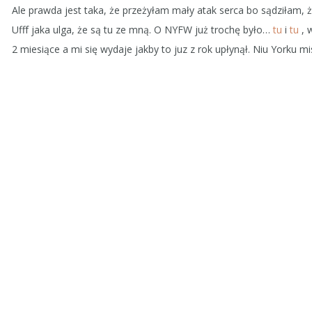
Ale prawda jest taka, że przeżyłam mały atak serca bo sądziłam, że
Ufff jaka ulga, że są tu ze mną. O NYFW już trochę było…
tu
i
tu
, 
2 miesiące a mi się wydaje jakby to juz z rok upłynął. Niu Yorku m