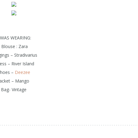
 WAS WEARING:
Blouse : Zara
ings – Stradivarius
ss – River Island
hoes –
Deezee
Jacket – Mango
Bag- Vintage