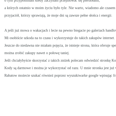
o tym przypominam kiedy zaczynam przejmować się pierdołami,
a których ostatnio w moim życiu było tyle. Nie warto, wiadomo ale czasem 
przyjaciół, którzy sprawiają, że moje dni są zawsze pełne słońca i energii.
A jeśli już mowa o wakacjach i lecie na pewno biegacie po galeriach handlo
Mi osobiście szkoda na to czasu i wykorzystuje do takich zakupów internet.
Jeszcze do niedawna nie miałam pojęcia, że istnieje strona, która oferuje sp
można zrobić zakupy nawet o połowę taniej.
Jeśli chciałybyście skorzystać z takich zniżek polecam odwiedzić stronkę 
Kody są darmowe i można je wykorzystać od razu. U mnie stronka jest już
Rabatow możecie szukać również poprzez wyszukiwarke google wpisując fra