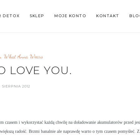
R DETOX
SKLEP
MOJE KONTO
KONTAKT
BLO
n
,
What Anna Wears
O LOVE YOU.
1 SIERPNIA 2012
tym czasem i wykorzystać każdą chwilę na doładowanie akumulatorów przed jes
ajwiększą radość. Brzmi banalnie ale naprawdę warto o tym czasem pomyśleć. 