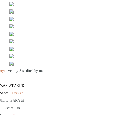
rtyna
vel my Sis edited by me
 WAS WEARING
Shoes
–
DeeZee
Shorts- ZARA trf
T-shirt – sh