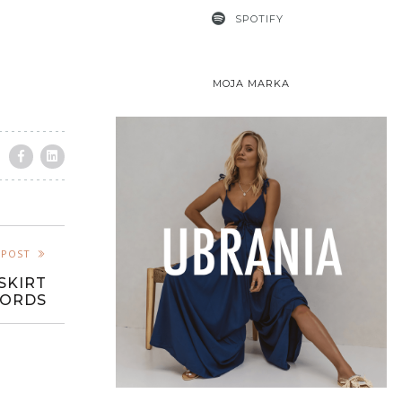
SPOTIFY
MOJA MARKA
 POST
SKIRT
LORDS