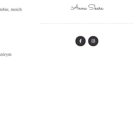
Anna Skura
iebie, moich
 którym