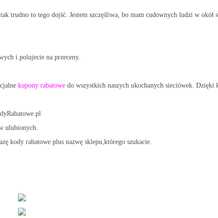
tak trudno to tego dojść. Jestem szczęśliwa, bo mam cudownych ludzi w okół s
wych i polujecie na przeceny.
ecjalne
kupony rabatowe
do wszystkich naszych ukochanych sieciówek. Dzięki
KodyRabatowe.pl
 w ulubionych.
zę kody rabatowe plus nazwę sklepu,którego szukacie.