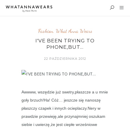
Fashion
,
What Anna Wears
I'VE BEEN TRYING TO
PHONE,BUT…
22 PAŹDZIERNIKA 2012
Awwww, wszędzie już swetry,płaszcze a u mnie
goły brzuch!Ha! Cóż… jeszcze się nanoszę
płaszczy czapek i innych ocieplaczy.Nery w
prawdzie przewieję,ale przynajmniej oszukam
siebie i uwierzę,że jest ciepłe wrześniowe