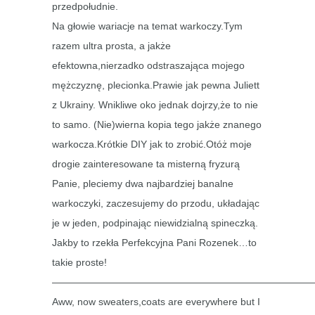
przedpołudnie.
Na głowie wariacje na temat warkoczy.Tym
razem ultra prosta, a jakże
efektowna,nierzadko odstraszająca mojego
mężczyznę, plecionka.Prawie jak pewna Juliett
z Ukrainy. Wnikliwe oko jednak dojrzy,że to nie
to samo. (Nie)wierna kopia tego jakże znanego
warkocza.Krótkie DIY jak to zrobić.Otóż moje
drogie zainteresowane ta misterną fryzurą
Panie, pleciemy dwa najbardziej banalne
warkoczyki, zaczesujemy do przodu, układając
je w jeden, podpinając niewidzialną spineczką.
Jakby to rzekła Perfekcyjna Pani Rozenek…to
takie proste!
———————————————————————————
Aww, now sweaters,coats are everywhere but I