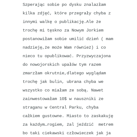
Szperając sobie po dysku znalazłam
kilka zdjęć, które przegrały chyba z
innymi walkę o publikację.Ale że
trochę mi tęskno za Nowym Jorkiem
postanowiłam sobie umilić dzień ( mam
nadzieję,że może Wam również) i co
nieco tu opublikować. Przyzwyczajona
do nowojorskich upałów tym razem
zmarzłam okrutnie,dlatego wyglądam
trochę jak bulin, ubrana chyba we
wszystko co miałam ze sobą. Nawet
zainwestowałam 10$ w nauszniki ze
straganu w Central Parku, chyba
całkiem gustowne. Miasto to zaskakuję
za każdym…rogiem, żal jeździć metrem
bo taki ciekawski człowieczek jak ja