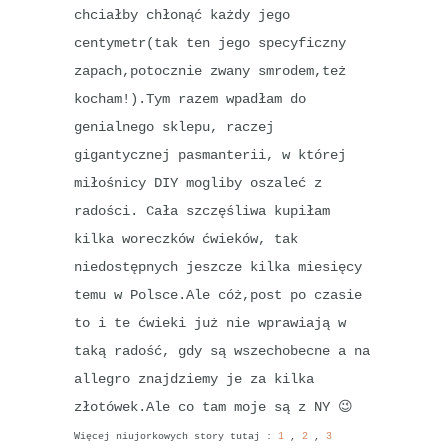
chciałby chłonąć każdy jego
centymetr(tak ten jego specyficzny
zapach,potocznie zwany smrodem,też
kocham!).Tym razem wpadłam do
genialnego sklepu, raczej
gigantycznej pasmanterii, w której
miłośnicy DIY mogliby oszaleć z
radości. Cała szczęśliwa kupiłam
kilka woreczków ćwieków, tak
niedostępnych jeszcze kilka miesięcy
temu w Polsce.Ale cóż,post po czasie
to i te ćwieki już nie wprawiają w
taką radość, gdy są wszechobecne a na
allegro znajdziemy je za kilka
złotówek.Ale co tam moje są z NY 😉
Więcej niujorkowych story tutaj :
1
,
2
,
3