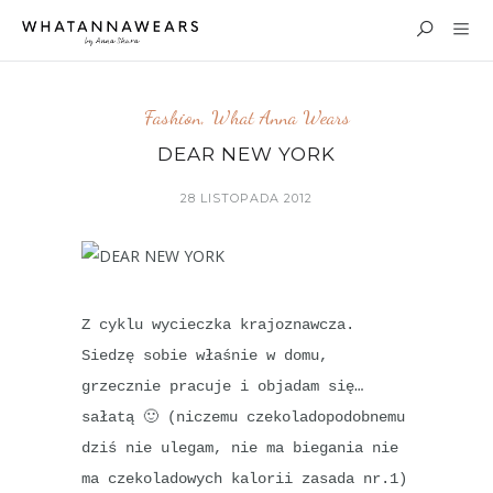
Fashion
,
What Anna Wears
DEAR NEW YORK
28 LISTOPADA 2012
Z cyklu wycieczka krajoznawcza.
Siedzę sobie właśnie w domu,
grzecznie pracuje i objadam się…
sałatą 🙂 (niczemu czekoladopodobnemu
dziś nie ulegam, nie ma biegania nie
ma czekoladowych kalorii zasada nr.1)