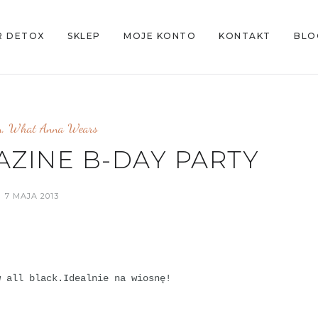
R DETOX
SKLEP
MOJE KONTO
KONTAKT
BLO
n
,
What Anna Wears
ZINE B-DAY PARTY
7 MAJA 2013
 all black.Idealnie na wiosnę!