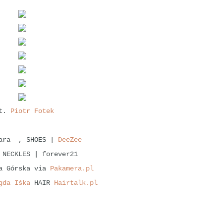
ot.
Piotr Fotek
Zara ,
SHOES |
DeeZee
 NECKLES | forever21
ia Górska via
Pakamera.pl
gda Iśka
HAIR
Hairtalk.pl