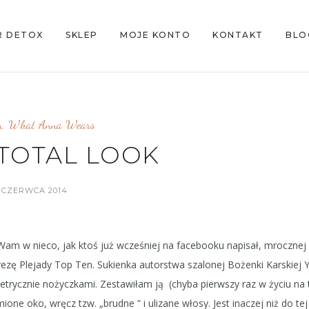
R DETOX
SKLEP
MOJE KONTO
KONTAKT
BLO
n
,
What Anna Wears
TOTAL LOOK
 CZERWCA 2014
Wam w nieco, jak ktoś już wcześniej na facebooku napisał, mrocznej 
ezę Plejady Top Ten. Sukienka autorstwa szalonej Bożenki Karskiej
etrycznie nożyczkami. Zestawiłam ją (chyba pierwszy raz w życiu na 
ne oko, wręcz tzw. „brudne ” i ulizane włosy. Jest inaczej niż do tej