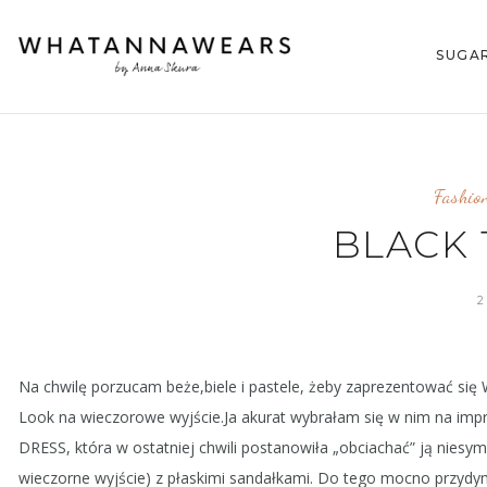
SUGA
Fashio
BLACK 
2
Na chwilę porzucam beże,biele i pastele, żeby zaprezentować się 
Look na wieczorowe wyjście.Ja akurat wybrałam się w nim na impr
DRESS, która w ostatniej chwili postanowiła „obciachać” ją niesym
wieczorne wyjście) z płaskimi sandałkami. Do tego mocno przydymio