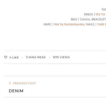
fot
DRESS |
YES TO
BAG | Centro, BRACELET| 
HAIR |
Hair by Korzeniowska
, NAILS |
Nails
3 MINS READ
1070 VIEWS
0
LIKE
PREVIOUS POST
DENIM