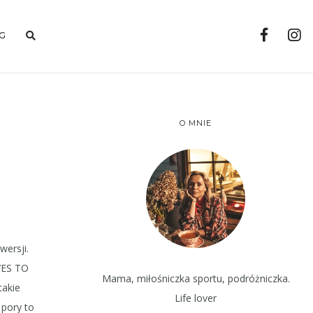
G
O MNIE
wersji.
 YES TO
Mama, miłośniczka sportu, podróżniczka.
takie
Life lover
 pory to