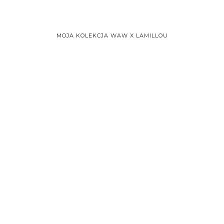
MOJA KOLEKCJA WAW X LAMILLOU
ALL RIGHTS RESERVED 2020 © WHAT ANNA WEARS BY