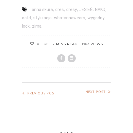
,
,
,
,
,
anna skura
dres
dresy
JESIEŃ
NAKD
,
,
,
ootd
stylizacja
whatannawears
wygodny
,
look
zima
2 MINS READ
1903 VIEWS
0
LIKE
NEXT POST
PREVIOUS POST