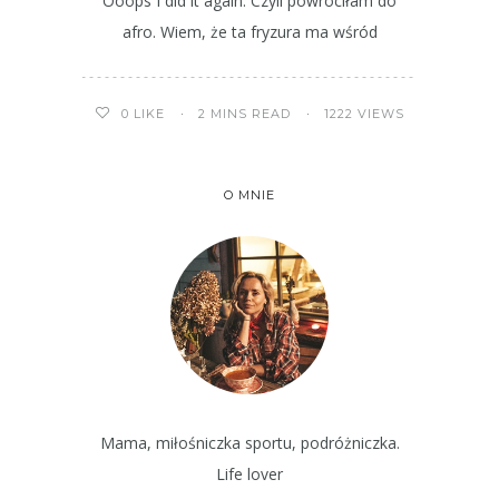
Ooops I did it again. Czyli powróciłam do
afro. Wiem, że ta fryzura ma wśród
2 MINS READ
1222 VIEWS
0
LIKE
O MNIE
Mama, miłośniczka sportu, podróżniczka.
Life lover