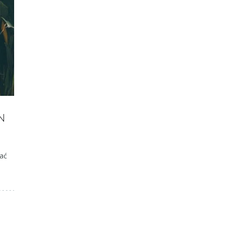
N
nać