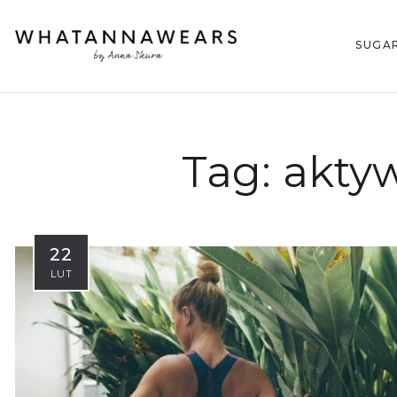
SUGA
Tag:
aktyw
22
LUT