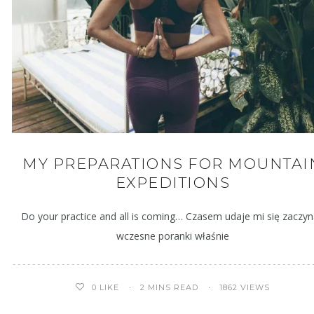
MY PREPARATIONS FOR MOUNTAI
EXPEDITIONS
Do your practice and all is coming… Czasem udaje mi się zaczy
wczesne poranki właśnie
2 MINS READ
1862 VIEWS
0
LIKE