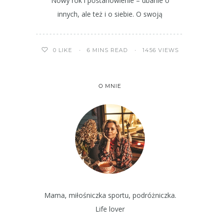
Nowy rok i postanowienie – dbanie o
innych, ale też i o siebie. O swoją
6 MINS READ
1456 VIEWS
0
LIKE
O MNIE
Mama, miłośniczka sportu, podróżniczka.
Life lover