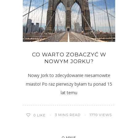
CO WARTO ZOBACZYĆ W
NOWYM JORKU?
Nowy Jork to zdecydowanie niesamowite
miasto! Po raz pierwszy byłam tu ponad 15
lat temu
3 MINS READ
1770 VIEWS
0
LIKE
O MNIE