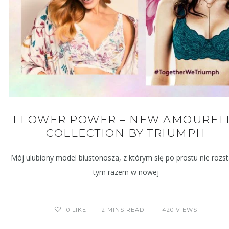
FLOWER POWER – NEW AMOURET
COLLECTION BY TRIUMPH
Mój ulubiony model biustonosza, z którym się po prostu nie rozst
tym razem w nowej
2 MINS READ
1420 VIEWS
0
LIKE