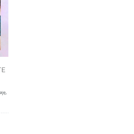
TE
aję,