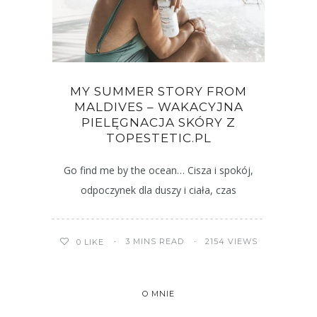
MY SUMMER STORY FROM
MALDIVES – WAKACYJNA
PIELĘGNACJA SKÓRY Z
TOPESTETIC.PL
Go find me by the ocean… Cisza i spokój,
odpoczynek dla duszy i ciała, czas
3 MINS READ
2154 VIEWS
0
LIKE
O MNIE