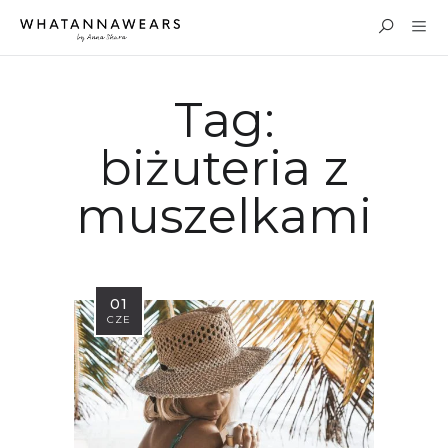
Tag:
biżuteria z
muszelkami
01
CZE