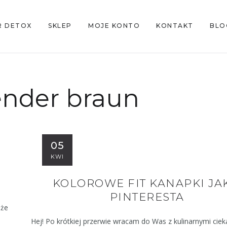
R DETOX
SKLEP
MOJE KONTO
KONTAKT
BLO
ender braun
05
KWI
KOLOROWE FIT KANAPKI JA
PINTERESTA
 że
Hej! Po krótkiej przerwie wracam do Was z kulinarnymi cie