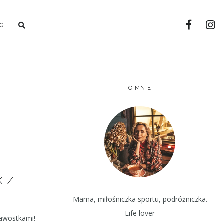
G
O MNIE
K Z
Mama, miłośniczka sportu, podróżniczka.
Life lover
kawostkami!