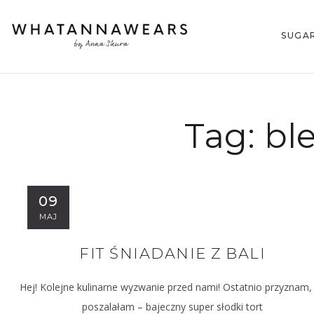
SUGA
Tag:
bl
09
MAJ
FIT ŚNIADANIE Z BALI
Hej! Kolejne kulinarne wyzwanie przed nami! Ostatnio przyznam,
poszalałam – bajeczny super słodki tort