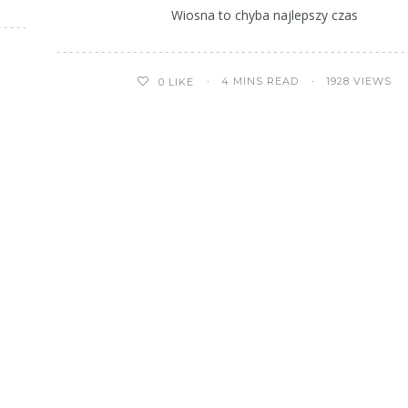
Wiosna to chyba najlepszy czas
4 MINS READ
1928 VIEWS
0
LIKE