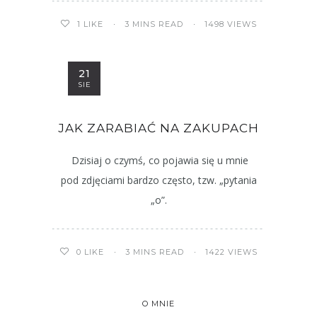
3 MINS READ
1498 VIEWS
1
LIKE
21
SIE
JAK ZARABIAĆ NA ZAKUPACH
Dzisiaj o czymś, co pojawia się u mnie
pod zdjęciami bardzo często, tzw. „pytania
„o”.
3 MINS READ
1422 VIEWS
0
LIKE
O MNIE