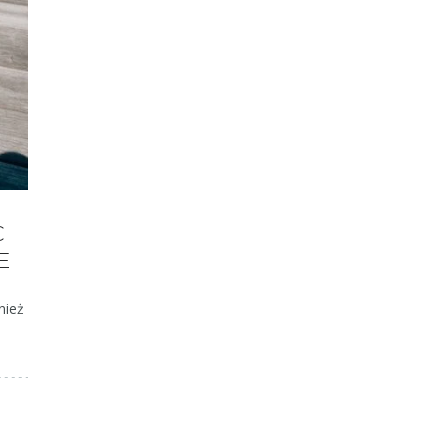
C
E
nież