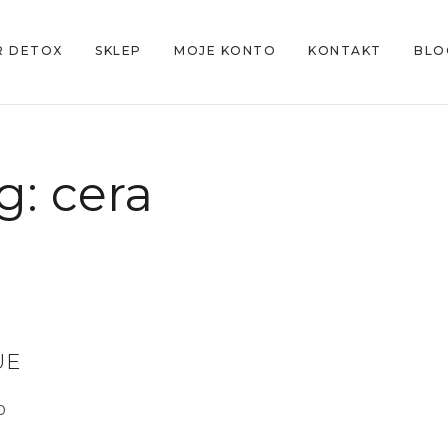
R DETOX
SKLEP
MOJE KONTO
KONTAKT
BLO
g:
cera
UE
O