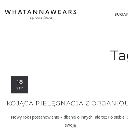
SUGA
Ta
18
STY
KOJĄCA PIELĘGNACJA Z ORGANIQ
Nowy rok i postanowienie – dbanie o innych, ale też i o siebie. 
swoją