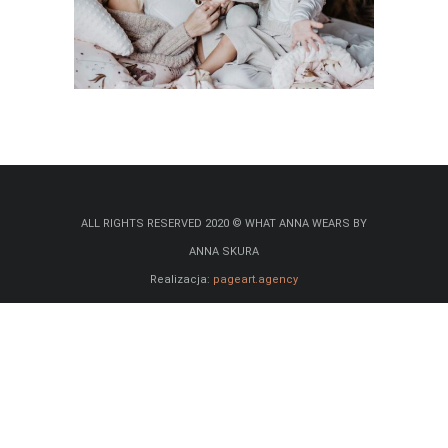
ALL RIGHTS RESERVED 2020 © WHAT ANNA WEARS BY
ANNA SKURA
Realizacja:
pageart.agency
Partner:
dhosting
Advertise
Polityka prywatności i plików cookies
Regulamin sklepu internetowego i newslettera
Klauzula RODO
Astrokartografia