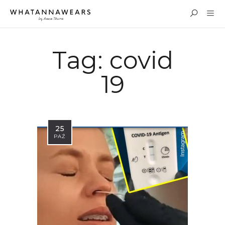
Tag:
covid
19
25
PAŹ