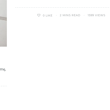
2 MINS READ
1599 VIEWS
0
LIKE
imę,