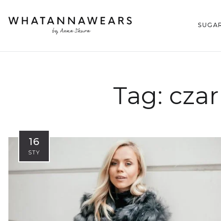
SUGA
Tag:
czar
16
STY