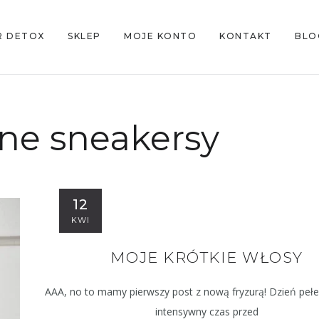
R DETOX
SKLEP
MOJE KONTO
KONTAKT
BLO
ne sneakersy
12
KWI
MOJE KRÓTKIE WŁOSY
AAA, no to mamy pierwszy post z nową fryzurą! Dzień peł
intensywny czas przed