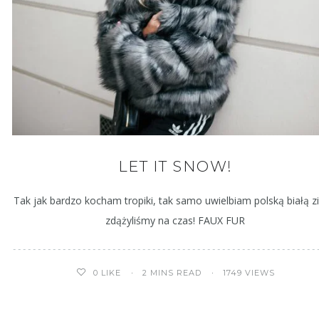
LET IT SNOW!
Tak jak bardzo kocham tropiki, tak samo uwielbiam polską białą z
zdążyliśmy na czas! FAUX FUR
2 MINS READ
1749 VIEWS
0
LIKE