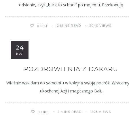
odsłonie, czyli „back to school” po mojemu. Przekonuję
2 MINS READ
2040 VIEWS
0
LIKE
24
KWI
POZDROWIENIA Z DAKARU
Właśnie wsiadam do samolotu w kolejną swoją podróż. Wracam
ukochanej Azji i magicznego Bali.
2 MINS READ
1208 VIEWS
0
LIKE