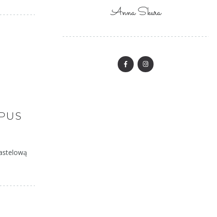
Anna Skura
MPUS
pastelową