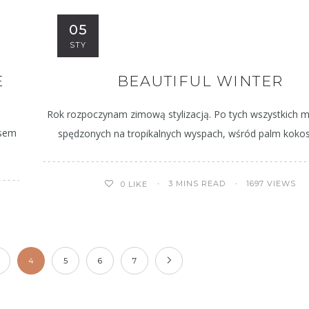
05
STY
E
BEAUTIFUL WINTER
Rok rozpoczynam zimową stylizacją. Po tych wszystkich 
asem
spędzonych na tropikalnych wyspach, wśród palm koko
3 MINS READ
1697 VIEWS
0
LIKE
4
5
6
7