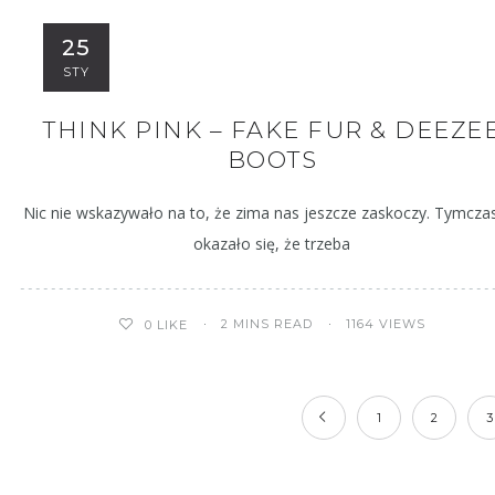
25
STY
THINK PINK – FAKE FUR & DEEZE
BOOTS
Nic nie wskazywało na to, że zima nas jeszcze zaskoczy. Tymcz
okazało się, że trzeba
2 MINS READ
1164 VIEWS
0
LIKE
1
2
3