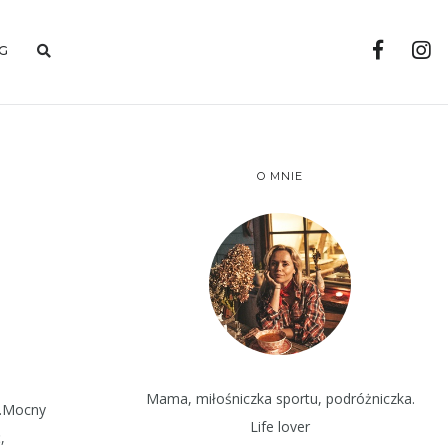
G
O MNIE
S
Mama, miłośniczka sportu, podróżniczka.
ki.Mocny
Life lover
,