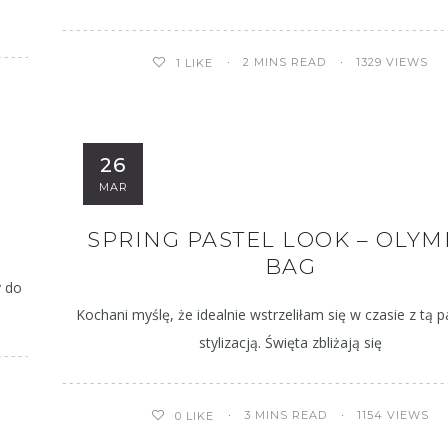
2 MINS READ
1329 VIEWS
1
LIKE
26
MAR
SPRING PASTEL LOOK – OLY
BAG
y do
Kochani myślę, że idealnie wstrzeliłam się w czasie z tą 
stylizacją. Święta zbliżają się
3 MINS READ
1154 VIEWS
0
LIKE