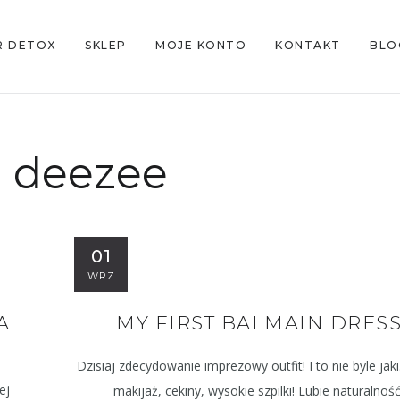
R DETOX
SKLEP
MOJE KONTO
KONTAKT
BLO
:
deezee
01
WRZ
A
MY FIRST BALMAIN DRES
Dzisiaj zdecydowanie imprezowy outfit! I to nie byle ja
ej
makijaż, cekiny, wysokie szpilki! Lubie naturalność