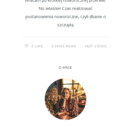
Wracam po krótkiej noworocznej przerwie.
No właśnie! Czas realizować
postanowienia noworoczne, czyli dbanie o
szczupłą
5 MINS READ
2637 VIEWS
0
LIKE
O MNIE