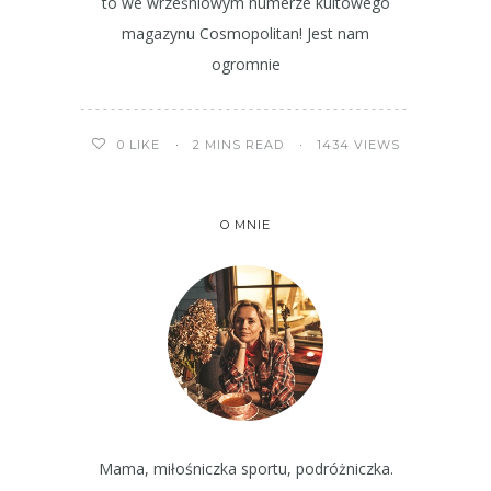
to we wrześniowym numerze kultowego
magazynu Cosmopolitan! Jest nam
ogromnie
2 MINS READ
1434 VIEWS
0
LIKE
O MNIE
Mama, miłośniczka sportu, podróżniczka.