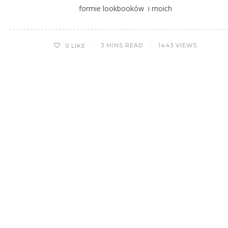
formie lookbooków i moich
3 MINS READ
1443 VIEWS
0
LIKE