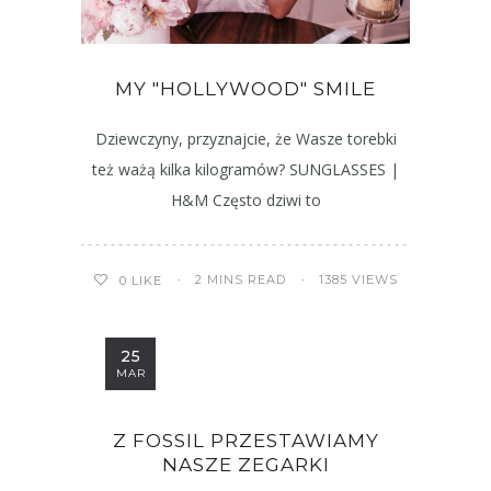
MY "HOLLYWOOD" SMILE
Dziewczyny, przyznajcie, że Wasze torebki
też ważą kilka kilogramów? SUNGLASSES |
H&M Często dziwi to
2 MINS READ
1385 VIEWS
0
LIKE
25
MAR
Z FOSSIL PRZESTAWIAMY
NASZE ZEGARKI