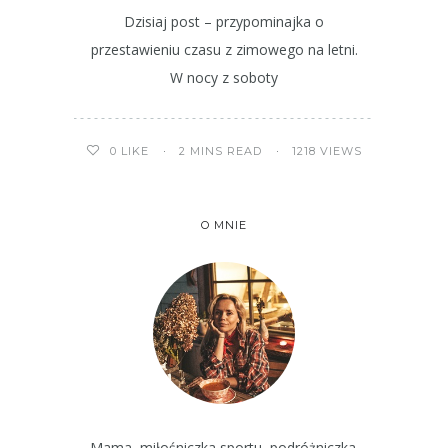
Dzisiaj post – przypominajka o
przestawieniu czasu z zimowego na letni.
W nocy z soboty
2 MINS READ
1218 VIEWS
0
LIKE
O MNIE
Mama, miłośniczka sportu, podróżniczka.