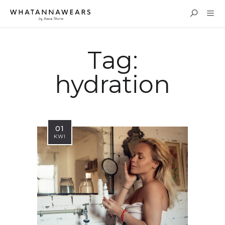
Tag:
hydration
01
KWI