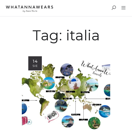
Tag:
italia
14
SIE