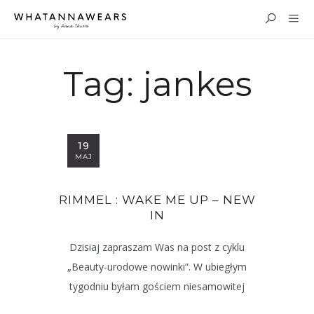
Tag:
jankes
19
MAJ
RIMMEL : WAKE ME UP – NEW
IN
Dzisiaj zapraszam Was na post z cyklu
„Beauty-urodowe nowinki”. W ubiegłym
tygodniu byłam gościem niesamowitej