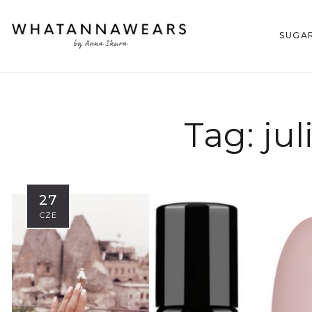
SUGA
Tag:
ju
27
CZE