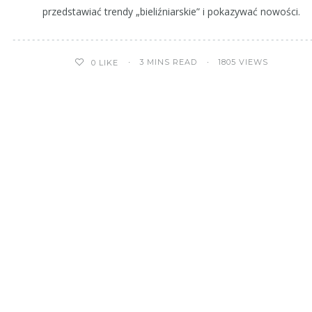
przedstawiać trendy „bieliźniarskie” i pokazywać nowości.
3 MINS READ
1805 VIEWS
0
LIKE