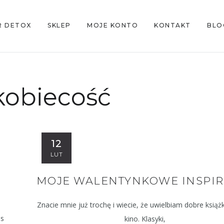
R DETOX
SKLEP
MOJE KONTO
KONTAKT
BLO
kobiecość
12
LUT
MOJE WALENTYNKOWE INSPIR
Znacie mnie już trochę i wiecie, że uwielbiam dobre książki
as
kino. Klasyki,