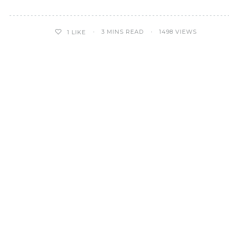
3 MINS READ
1498 VIEWS
1
LIKE