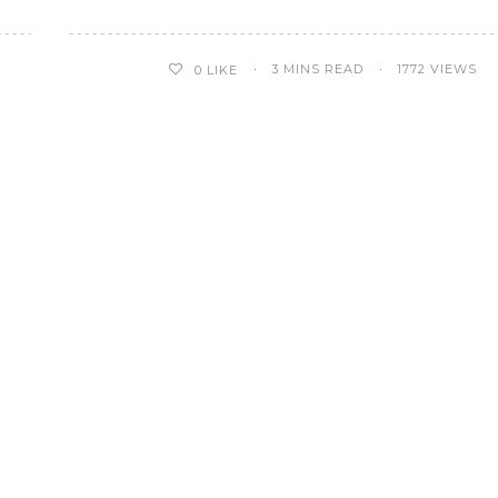
3 MINS READ
1772 VIEWS
0
LIKE