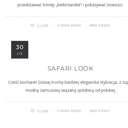
przedstawiać trendy „bieliźniarskie” i pokazywać nowości.
3 MINS READ
1809 VIEWS
0
LIKE
30
LIS
SAFARI LOOK
Cześć kochane! Dzisiaj trochę bardziej elegancka stylizacja, z su
modną zamszową wiązaną spódnicą od polskiej
3 MINS READ
1620 VIEWS
0
LIKE