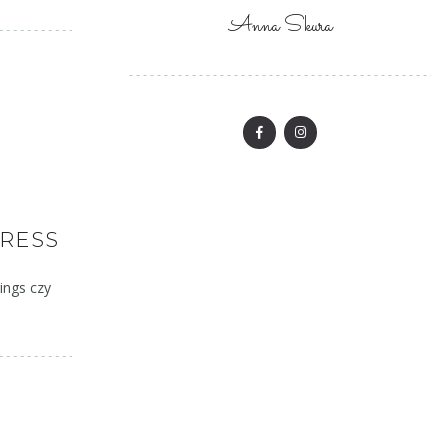
Anna Skura
DRESS
ings czy