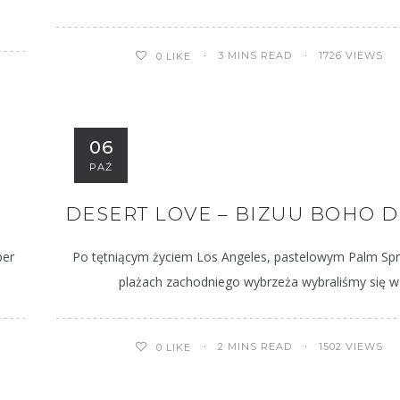
3 MINS READ
1726 VIEWS
0
LIKE
06
PAŹ
DESERT LOVE – BIZUU BOHO 
per
Po tętniącym życiem Los Angeles, pastelowym Palm Spr
plażach zachodniego wybrzeża wybraliśmy się w
2 MINS READ
1502 VIEWS
0
LIKE