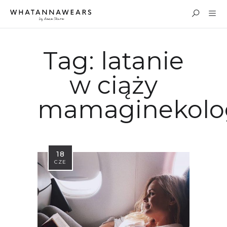
Tag:
latanie
w ciąży
mamaginekolo
18
CZE