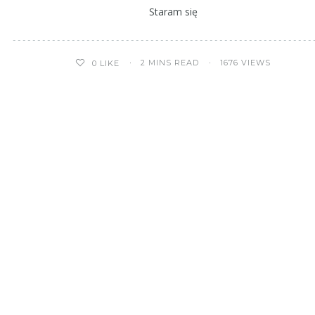
Staram się
2 MINS READ
1676 VIEWS
0
LIKE