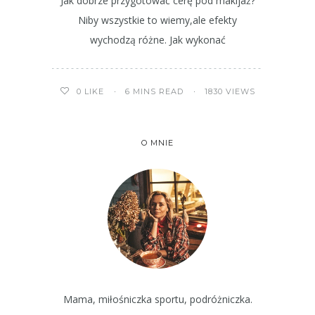
Jak dobrze przygotować cerę pod makijaż?
Niby wszystkie to wiemy,ale efekty
wychodzą różne. Jak wykonać
6 MINS READ
1830 VIEWS
0
LIKE
O MNIE
Mama, miłośniczka sportu, podróżniczka.