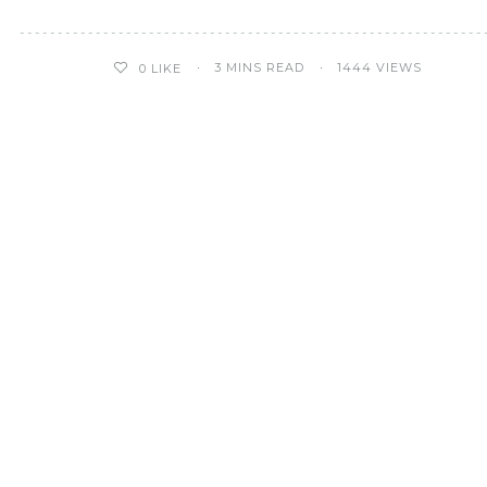
3 MINS READ
1444 VIEWS
0
LIKE