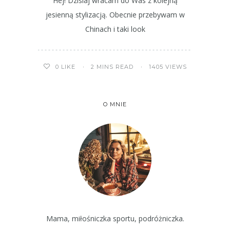
Hej! Dzisiaj wracam do Was z kolejną
jesienną stylizacją. Obecnie przebywam w
Chinach i taki look
2 MINS READ
1405 VIEWS
0
LIKE
O MNIE
Mama, miłośniczka sportu, podróżniczka.