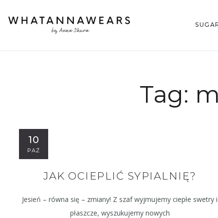
SUGA
Tag:
m
10
PAŹ
JAK OCIEPLIĆ SYPIALNIĘ?
Jesień – równa się – zmiany! Z szaf wyjmujemy ciepłe swetry i
płaszcze, wyszukujemy nowych