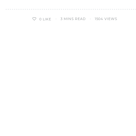
3 MINS READ
1504 VIEWS
0
LIKE