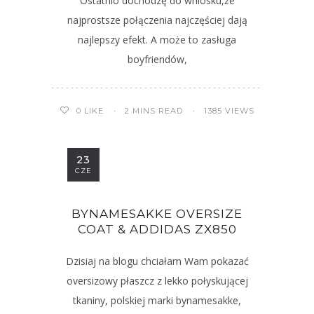
Ostatnio dochodzę do wniosku,że
najprostsze połączenia najczęściej dają
najlepszy efekt. A może to zasługa
boyfriendów,
2 MINS READ
1385 VIEWS
0
LIKE
23
CZE
BYNAMESAKKE OVERSIZE
COAT & ADDIDAS ZX850
Dzisiaj na blogu chciałam Wam pokazać
oversizowy płaszcz z lekko połyskującej
tkaniny, polskiej marki bynamesakke,