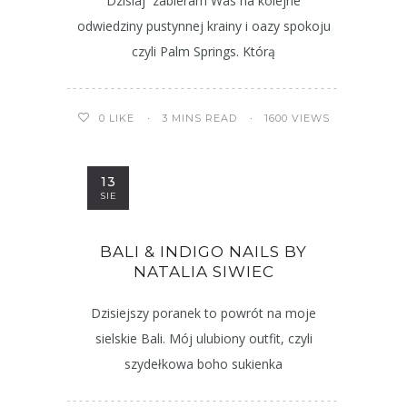
Dzisiaj zabieram Was na kolejne
odwiedziny pustynnej krainy i oazy spokoju
czyli Palm Springs. Którą
3 MINS READ
1600 VIEWS
0
LIKE
13
SIE
BALI & INDIGO NAILS BY
NATALIA SIWIEC
Dzisiejszy poranek to powrót na moje
sielskie Bali. Mój ulubiony outfit, czyli
szydełkowa boho sukienka