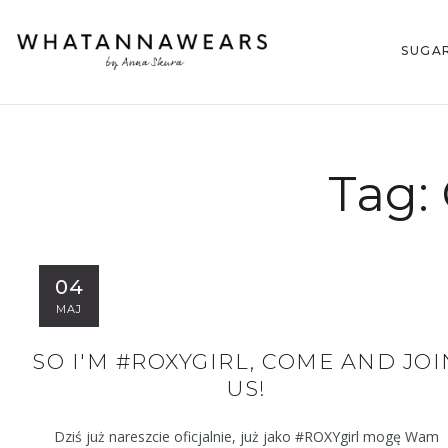
SUGA
Tag:
04
MAJ
SO I'M #ROXYGIRL, COME AND JOI
US!
Dziś już nareszcie oficjalnie, już jako #ROXYgirl mogę Wam