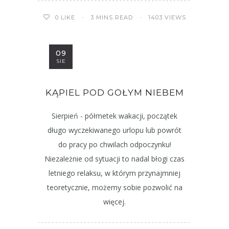
3 MINS READ
1403 VIEWS
0
LIKE
09
SIE
KĄPIEL POD GOŁYM NIEBEM
Sierpień - półmetek wakacji, początek
długo wyczekiwanego urlopu lub powrót
do pracy po chwilach odpoczynku!
Niezależnie od sytuacji to nadal błogi czas
letniego relaksu, w którym przynajmniej
teoretycznie, możemy sobie pozwolić na
więcej.