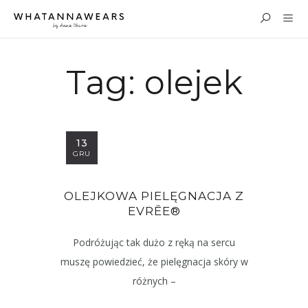
Tag:
olejek
13
GRU
OLEJKOWA PIELĘGNACJA Z
EVRĒE®
Podróżując tak dużo z ręką na sercu
muszę powiedzieć, że pielęgnacja skóry w
różnych –