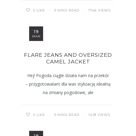
3 MINS READ
1746 VIEWS
0
LIKE
19
MAR
FLARE JEANS AND OVERSIZED
CAMEL JACKET
Hej! Pogoda ciągle działa nam na przekór
– przygotowałam dla was stylizację idealną
na zmiany pogodowe, ale
3 MINS READ
1418 VIEWS
0
LIKE