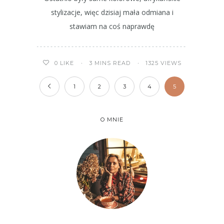
stylizacje, więc dzisiaj mała odmiana i
stawiam na coś naprawdę
3 MINS READ
1325 VIEWS
0
LIKE
1
2
3
4
5
O MNIE