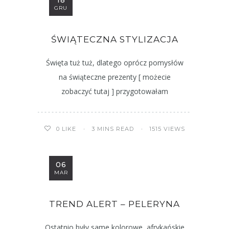
18
GRU
ŚWIĄTECZNA STYLIZACJA
Święta tuż tuż, dlatego oprócz pomysłów
na świąteczne prezenty [ możecie
zobaczyć tutaj ] przygotowałam
3 MINS READ
1515 VIEWS
0
LIKE
06
MAR
TREND ALERT – PELERYNA
Ostatnio były same kolorowe, afrykańskie