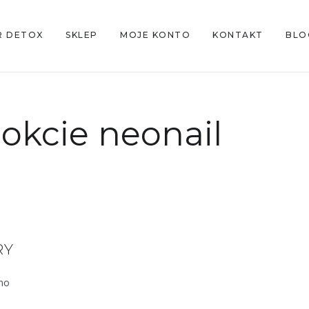
R DETOX
SKLEP
MOJE KONTO
KONTAKT
BLO
okcie neonail
RY
ono