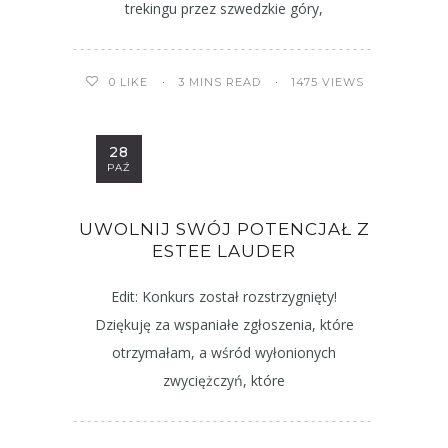
trekingu przez szwedzkie góry,
3 MINS READ
1475 VIEWS
0
LIKE
28
PAŹ
UWOLNIJ SWÓJ POTENCJAŁ Z
ESTEE LAUDER
Edit: Konkurs został rozstrzygnięty!
Dziękuję za wspaniałe zgłoszenia, które
otrzymałam, a wśród wyłonionych
zwyciężczyń, które