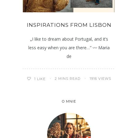
INSPIRATIONS FROM LISBON
„I like to dream about Portugal, and it’s
less easy when you are there…” 〰️ Maria
de
2 MINS READ
1916 VIEWS
1
LIKE
O MNIE