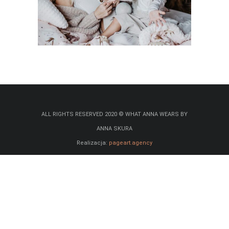
ALL RIGHTS RESERVED 2020 © WHAT ANNA WEARS BY
ANNA SKURA
Realizacja:
pageart.agency
Partner:
dhosting
Advertise
Polityka prywatności i plików cookies
Regulamin sklepu internetowego i newslettera
Klauzula RODO
Astrokartografia