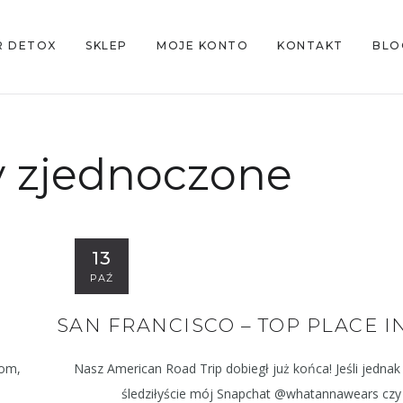
R DETOX
SKLEP
MOJE KONTO
KONTAKT
BLO
y zjednoczone
13
PAŹ
SAN FRANCISCO – TOP PLACE I
rom,
Nasz American Road Trip dobiegł już końca! Jeśli jednak
śledziłyście mój Snapchat @whatannawears czy