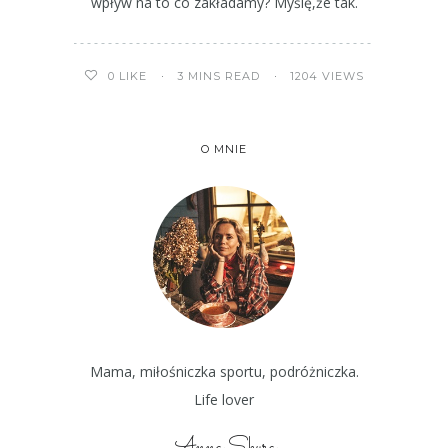
wpływ na to co zakładamy? Myślę,że tak.
3 MINS READ
1204 VIEWS
0
LIKE
O MNIE
Mama, miłośniczka sportu, podróżniczka.
Life lover